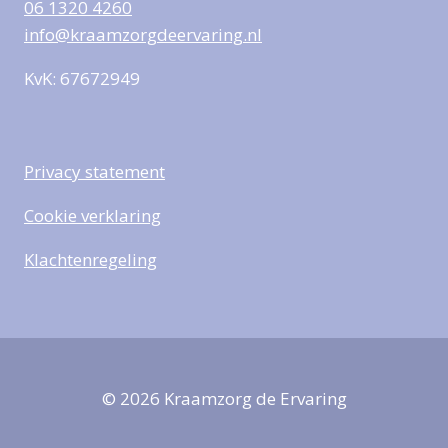
06 1320 4260
info@kraamzorgdeervaring.nl
KvK: 67672949
Privacy statement
Cookie verklaring
Klachtenregeling
© 2026 Kraamzorg de Ervaring